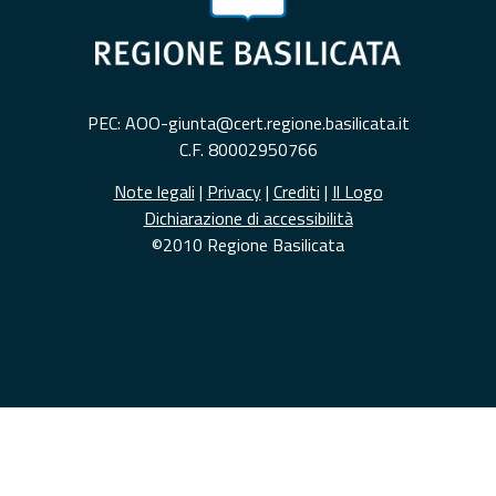
PEC: AOO-giunta@cert.regione.basilicata.it
C.F. 80002950766
Note legali
|
Privacy
|
Crediti
|
Il Logo
Dichiarazione di accessibilità
©2010 Regione Basilicata