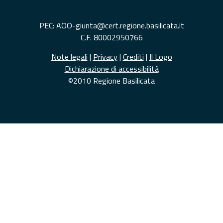
PEC: AOO-giunta@cert.regione.basilicata.it
C.F. 80002950766
Note legali
|
Privacy
|
Crediti
|
Il Logo
Dichiarazione di accessibilità
©2010 Regione Basilicata