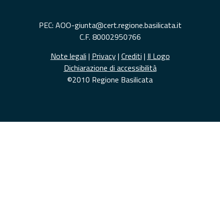
PEC: AOO-giunta@cert.regione.basilicata.it
C.F. 80002950766
Note legali
|
Privacy
|
Crediti
|
Il Logo
Dichiarazione di accessibilità
©2010 Regione Basilicata