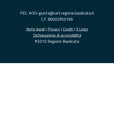
PEC: AOO-giunta@cert.regione.basilicata.it
C.F. 80002950766
Note legali
|
Privacy
|
Crediti
|
Il Logo
Dichiarazione di accessibilità
©2010 Regione Basilicata