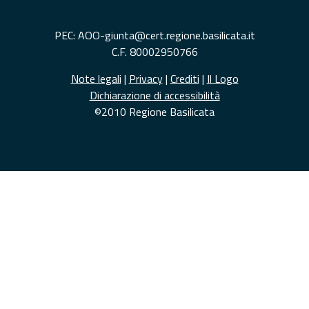
PEC: AOO-giunta@cert.regione.basilicata.it
C.F. 80002950766
Note legali
|
Privacy
|
Crediti
|
Il Logo
Dichiarazione di accessibilità
©2010 Regione Basilicata