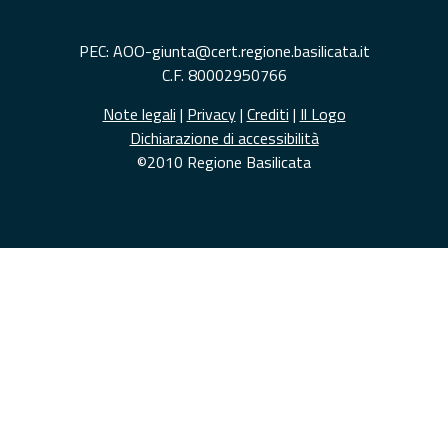
PEC: AOO-giunta@cert.regione.basilicata.it
C.F. 80002950766
Note legali
|
Privacy
|
Crediti
|
Il Logo
Dichiarazione di accessibilità
©2010 Regione Basilicata