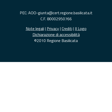
PEC: AOO-giunta@cert.regione.basilicata.it
C.F. 80002950766
Note legali
|
Privacy
|
Crediti
|
Il Logo
Dichiarazione di accessibilità
©2010 Regione Basilicata