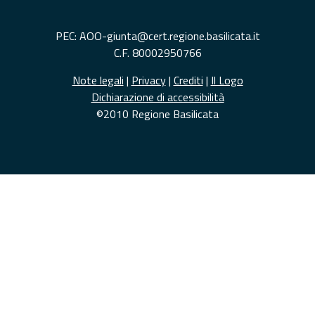
PEC: AOO-giunta@cert.regione.basilicata.it
C.F. 80002950766
Note legali
|
Privacy
|
Crediti
|
Il Logo
Dichiarazione di accessibilità
©2010 Regione Basilicata