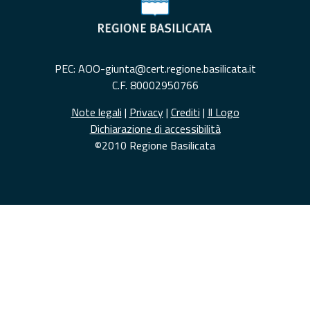
PEC: AOO-giunta@cert.regione.basilicata.it
C.F. 80002950766
Note legali
|
Privacy
|
Crediti
|
Il Logo
Dichiarazione di accessibilità
©2010 Regione Basilicata