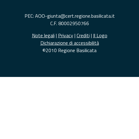
PEC: AOO-giunta@cert.regione.basilicata.it
C.F. 80002950766
Note legali
|
Privacy
|
Crediti
|
Il Logo
Dichiarazione di accessibilità
©2010 Regione Basilicata