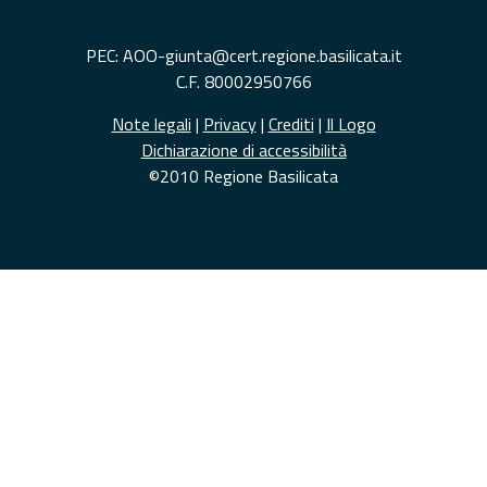
PEC: AOO-giunta@cert.regione.basilicata.it
C.F. 80002950766
Note legali
|
Privacy
|
Crediti
|
Il Logo
Dichiarazione di accessibilità
©2010 Regione Basilicata