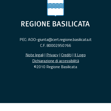
PEC: AOO-giunta@cert.regione.basilicata.it
C.F. 80002950766
Note legali
|
Privacy
|
Crediti
|
Il Logo
Dichiarazione di accessibilità
©2010 Regione Basilicata