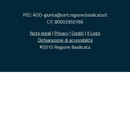
PEC: AOO-giunta@cert.regione.basilicata.it
C.F. 80002950766
Note legali
|
Privacy
|
Crediti
|
Il Logo
Dichiarazione di accessibilità
©2010 Regione Basilicata