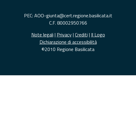
PEC: AOO-giunta@cert.regione.basilicata.it
C.F. 80002950766
Note legali
|
Privacy
|
Crediti
|
Il Logo
Dichiarazione di accessibilità
©2010 Regione Basilicata