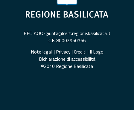
PEC: AOO-giunta@cert.regione.basilicata.it
C.F. 80002950766
Note legali
|
Privacy
|
Crediti
|
Il Logo
Dichiarazione di accessibilità
©2010 Regione Basilicata