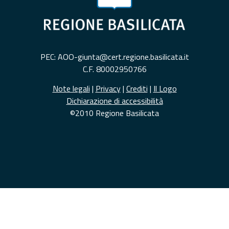
PEC: AOO-giunta@cert.regione.basilicata.it
C.F. 80002950766
Note legali
|
Privacy
|
Crediti
|
Il Logo
Dichiarazione di accessibilità
©2010 Regione Basilicata