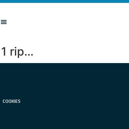
 1 rip…
COOKIES