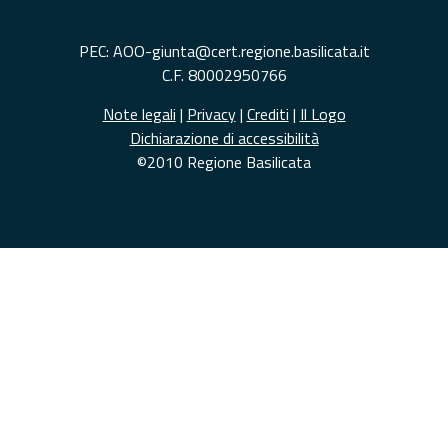
PEC: AOO-giunta@cert.regione.basilicata.it
C.F. 80002950766
Note legali
|
Privacy
|
Crediti
|
Il Logo
Dichiarazione di accessibilità
©2010 Regione Basilicata