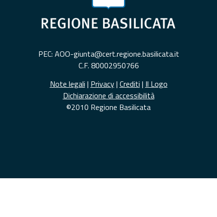
PEC: AOO-giunta@cert.regione.basilicata.it
C.F. 80002950766
Note legali
|
Privacy
|
Crediti
|
Il Logo
Dichiarazione di accessibilità
©2010 Regione Basilicata