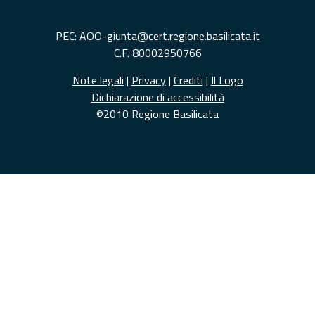
PEC: AOO-giunta@cert.regione.basilicata.it
C.F. 80002950766
Note legali
|
Privacy
|
Crediti
|
Il Logo
Dichiarazione di accessibilità
©2010 Regione Basilicata