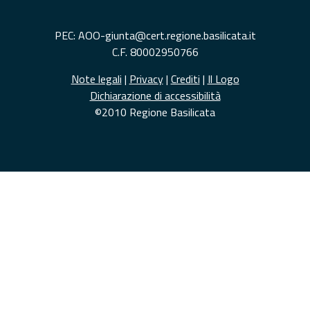
PEC: AOO-giunta@cert.regione.basilicata.it
C.F. 80002950766
Note legali
|
Privacy
|
Crediti
|
Il Logo
Dichiarazione di accessibilità
©2010 Regione Basilicata