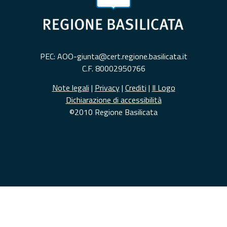
PEC: AOO-giunta@cert.regione.basilicata.it
C.F. 80002950766
Note legali
|
Privacy
|
Crediti
|
Il Logo
Dichiarazione di accessibilità
©2010 Regione Basilicata