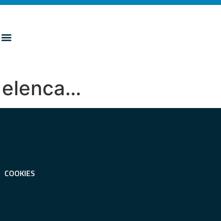
o elenca…
COOKIES