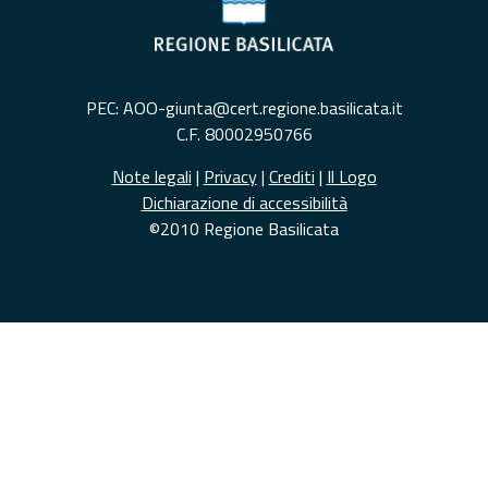
PEC: AOO-giunta@cert.regione.basilicata.it
C.F. 80002950766
Note legali
|
Privacy
|
Crediti
|
Il Logo
Dichiarazione di accessibilità
©2010 Regione Basilicata