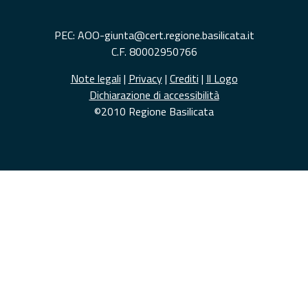
PEC: AOO-giunta@cert.regione.basilicata.it
C.F. 80002950766
Note legali
|
Privacy
|
Crediti
|
Il Logo
Dichiarazione di accessibilità
©2010 Regione Basilicata