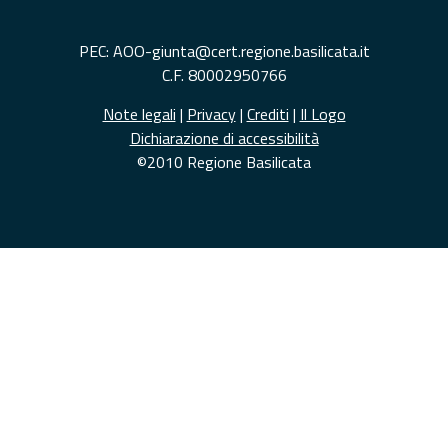
PEC: AOO-giunta@cert.regione.basilicata.it
C.F. 80002950766
Note legali
|
Privacy
|
Crediti
|
Il Logo
Dichiarazione di accessibilità
©2010 Regione Basilicata