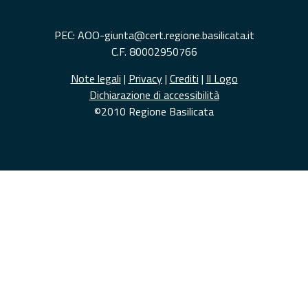
PEC: AOO-giunta@cert.regione.basilicata.it
C.F. 80002950766
Note legali
|
Privacy
|
Crediti
|
Il Logo
Dichiarazione di accessibilità
©2010 Regione Basilicata