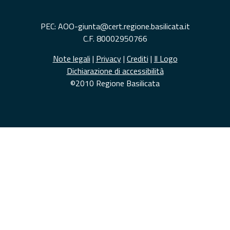
PEC: AOO-giunta@cert.regione.basilicata.it
C.F. 80002950766
Note legali
|
Privacy
|
Crediti
|
Il Logo
Dichiarazione di accessibilità
©2010 Regione Basilicata