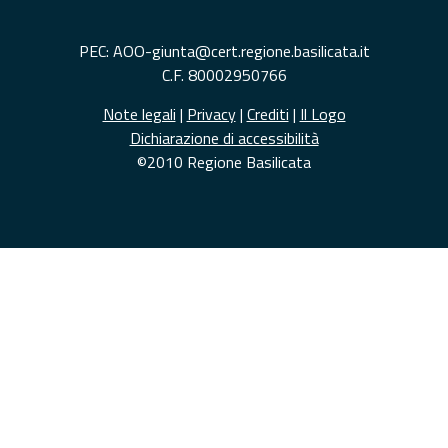
PEC: AOO-giunta@cert.regione.basilicata.it
C.F. 80002950766
Note legali
|
Privacy
|
Crediti
|
Il Logo
Dichiarazione di accessibilità
©2010 Regione Basilicata