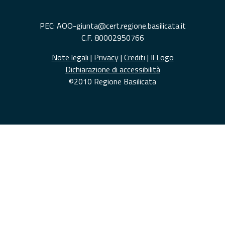
PEC: AOO-giunta@cert.regione.basilicata.it
C.F. 80002950766
Note legali
|
Privacy
|
Crediti
|
Il Logo
Dichiarazione di accessibilità
©2010 Regione Basilicata