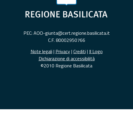
PEC: AOO-giunta@cert.regione.basilicata.it
C.F. 80002950766
Note legali
|
Privacy
|
Crediti
|
Il Logo
Dichiarazione di accessibilità
©2010 Regione Basilicata