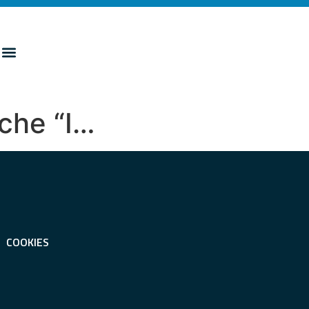
 che “I…
COOKIES