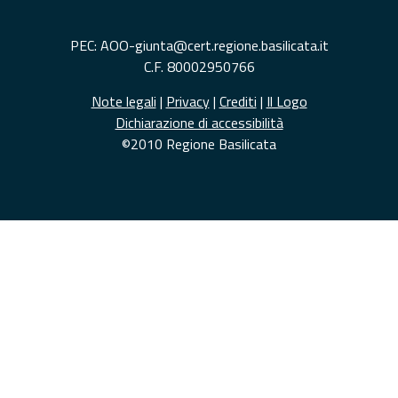
PEC: AOO-giunta@cert.regione.basilicata.it
C.F. 80002950766
Note legali
|
Privacy
|
Crediti
|
Il Logo
Dichiarazione di accessibilità
©2010 Regione Basilicata