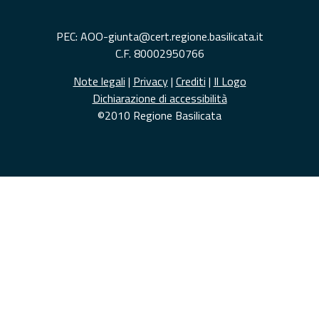
PEC: AOO-giunta@cert.regione.basilicata.it
C.F. 80002950766
Note legali
|
Privacy
|
Crediti
|
Il Logo
Dichiarazione di accessibilità
©2010 Regione Basilicata