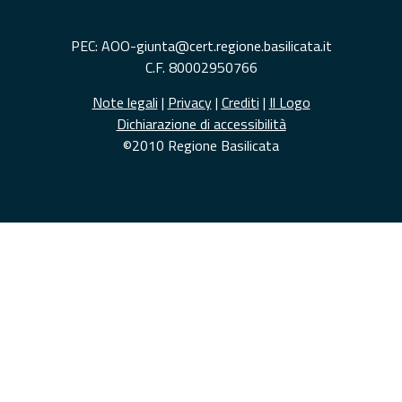
PEC: AOO-giunta@cert.regione.basilicata.it
C.F. 80002950766
Note legali
|
Privacy
|
Crediti
|
Il Logo
Dichiarazione di accessibilità
©2010 Regione Basilicata