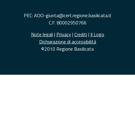
PEC: AOO-giunta@cert.regione.basilicata.it
C.F. 80002950766
Note legali
|
Privacy
|
Crediti
|
Il Logo
Dichiarazione di accessibilità
©2010 Regione Basilicata