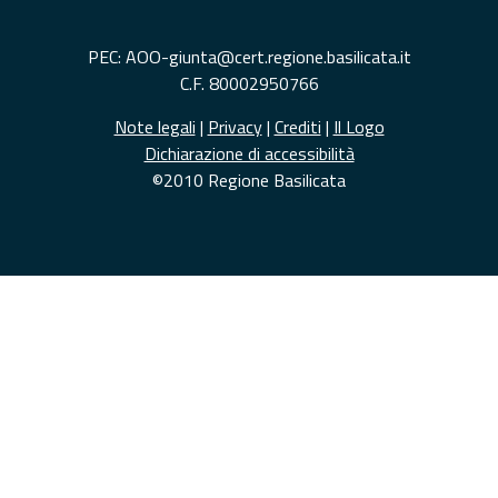
PEC: AOO-giunta@cert.regione.basilicata.it
C.F. 80002950766
Note legali
|
Privacy
|
Crediti
|
Il Logo
Dichiarazione di accessibilità
©2010 Regione Basilicata