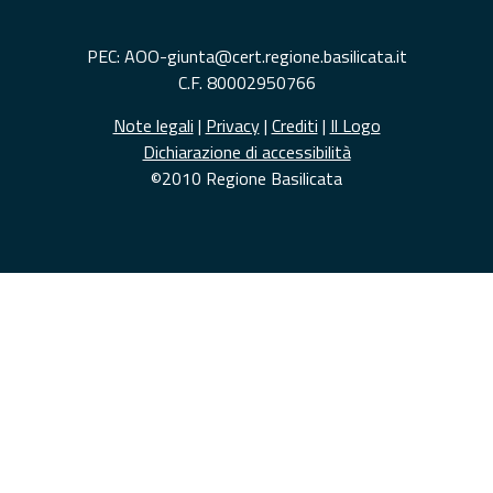
PEC: AOO-giunta@cert.regione.basilicata.it
C.F. 80002950766
Note legali
|
Privacy
|
Crediti
|
Il Logo
Dichiarazione di accessibilità
©2010 Regione Basilicata