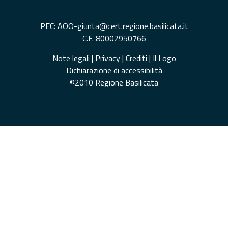
PEC: AOO-giunta@cert.regione.basilicata.it
C.F. 80002950766
Note legali
|
Privacy
|
Crediti
|
Il Logo
Dichiarazione di accessibilità
©2010 Regione Basilicata