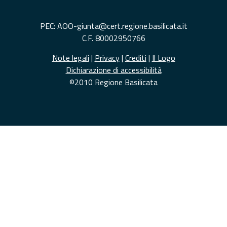
PEC: AOO-giunta@cert.regione.basilicata.it
C.F. 80002950766
Note legali
|
Privacy
|
Crediti
|
Il Logo
Dichiarazione di accessibilità
©2010 Regione Basilicata