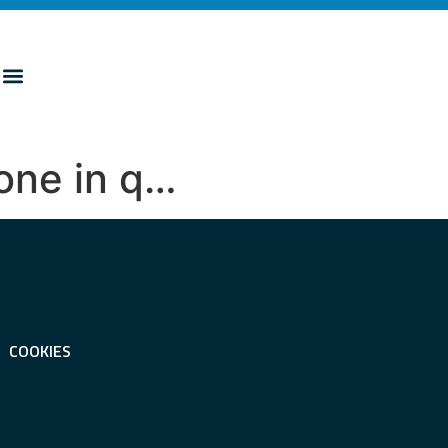
ione in q…
COOKIES