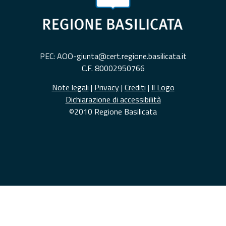
PEC: AOO-giunta@cert.regione.basilicata.it
C.F. 80002950766
Note legali
|
Privacy
|
Crediti
|
Il Logo
Dichiarazione di accessibilità
©2010 Regione Basilicata