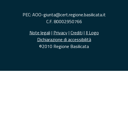
PEC: AOO-giunta@cert.regione.basilicata.it
C.F. 80002950766
Note legali
|
Privacy
|
Crediti
|
Il Logo
Dichiarazione di accessibilità
©2010 Regione Basilicata