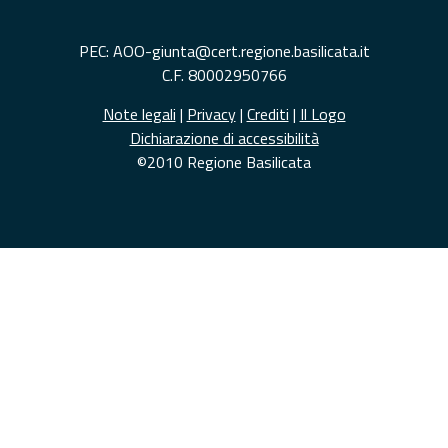
PEC: AOO-giunta@cert.regione.basilicata.it
C.F. 80002950766
Note legali
|
Privacy
|
Crediti
|
Il Logo
Dichiarazione di accessibilità
©2010 Regione Basilicata