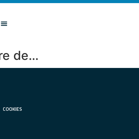
ore de…
COOKIES