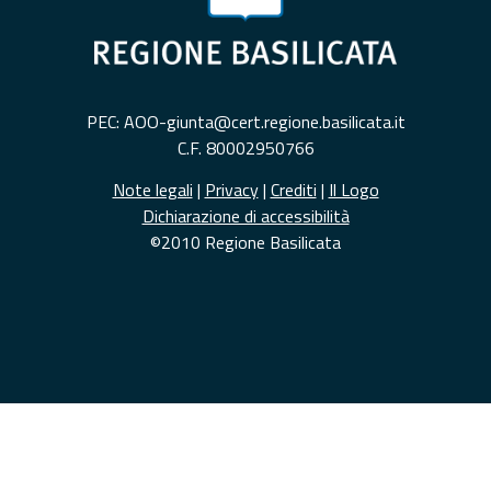
PEC: AOO-giunta@cert.regione.basilicata.it
C.F. 80002950766
Note legali
|
Privacy
|
Crediti
|
Il Logo
Dichiarazione di accessibilità
©2010 Regione Basilicata