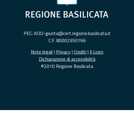
PEC: AOO-giunta@cert.regione.basilicata.it
C.F. 80002950766
Note legali
|
Privacy
|
Crediti
|
Il Logo
Dichiarazione di accessibilità
©2010 Regione Basilicata