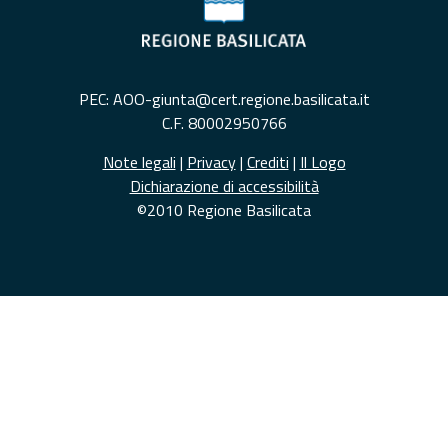
PEC: AOO-giunta@cert.regione.basilicata.it
C.F. 80002950766
Note legali
|
Privacy
|
Crediti
|
Il Logo
Dichiarazione di accessibilità
©2010 Regione Basilicata