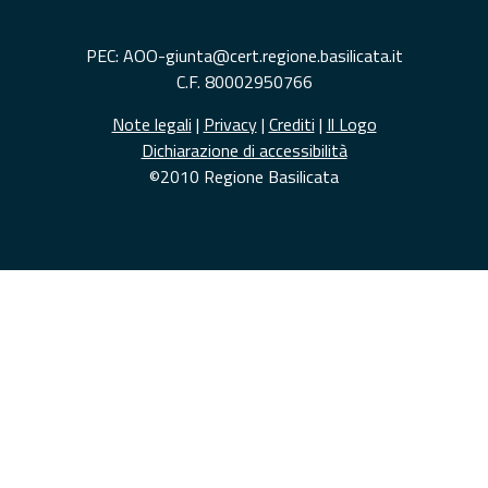
PEC: AOO-giunta@cert.regione.basilicata.it
C.F. 80002950766
Note legali
|
Privacy
|
Crediti
|
Il Logo
Dichiarazione di accessibilità
©2010 Regione Basilicata