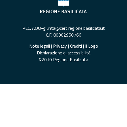
PEC: AOO-giunta@cert.regione.basilicata.it
C.F. 80002950766
Note legali
|
Privacy
|
Crediti
|
Il Logo
Dichiarazione di accessibilità
©2010 Regione Basilicata