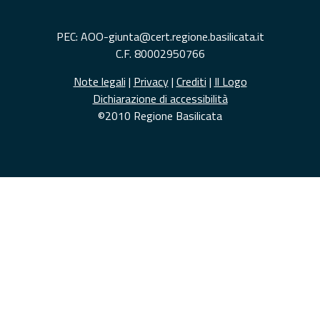
PEC: AOO-giunta@cert.regione.basilicata.it
C.F. 80002950766
Note legali
|
Privacy
|
Crediti
|
Il Logo
Dichiarazione di accessibilità
©2010 Regione Basilicata