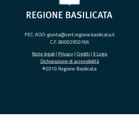
PEC: AOO-giunta@cert.regione.basilicata.it
C.F. 80002950766
Note legali
|
Privacy
|
Crediti
|
Il Logo
Dichiarazione di accessibilità
©2010 Regione Basilicata