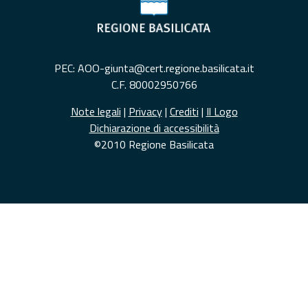
PEC: AOO-giunta@cert.regione.basilicata.it
C.F. 80002950766
Note legali
|
Privacy
|
Crediti
|
Il Logo
Dichiarazione di accessibilità
©2010 Regione Basilicata