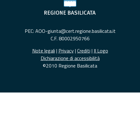
PEC: AOO-giunta@cert.regione.basilicata.it
C.F. 80002950766
Note legali
|
Privacy
|
Crediti
|
Il Logo
Dichiarazione di accessibilità
©2010 Regione Basilicata