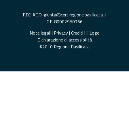
PEC: AOO-giunta@cert.regione.basilicata.it
C.F. 80002950766
Note legali
|
Privacy
|
Crediti
|
Il Logo
Dichiarazione di accessibilità
©2010 Regione Basilicata